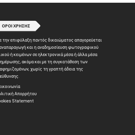
ΌΡΟΙ ΧΡΉΣΗΣ
ε την επιφύλαξη παντός δικαιώματος απαγορεύεται
 αναπαραγωγή και η αναδημοσίευση φωτογραφικού
ικού ή κειμένων σε ηλεκτρονικά μέσα ή άλλα μέσα
νημέρωσης, ακόμα και με τη συγκατάθεση των
ιαφημιζομένων, χωρίς τη γραπτή άδεια της
ιεύθυνσης.
πικοινωνία
ολιτική Απορρήτου
ookies Statement