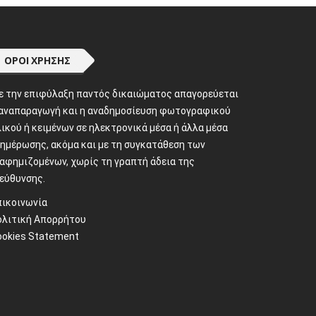
ΌΡΟΙ ΧΡΉΣΗΣ
ε την επιφύλαξη παντός δικαιώματος απαγορεύεται
 αναπαραγωγή και η αναδημοσίευση φωτογραφικού
ικού ή κειμένων σε ηλεκτρονικά μέσα ή άλλα μέσα
νημέρωσης, ακόμα και με τη συγκατάθεση των
ιαφημιζομένων, χωρίς τη γραπτή άδεια της
ιεύθυνσης.
πικοινωνία
ολιτική Απορρήτου
ookies Statement