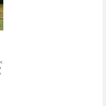
ες
α
ι