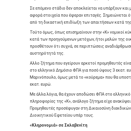
Σε επόμενο στάδιο δεν αποκλείεται να υπάρξουν και 
αφορά στοιχεία που έφεραν επιταγές. Σημειώνεται ό
από τη δικαστική επιδίωξη των απαιτήσεων κατά της
Τούτο όμως, όπως επισημαίνουν στην «Κ» νομικοί κύκ
κατά των προηγούμενων μετόχων, ήτοι μελών της οικ
προσθέτουν ότι συχνά, σε περιπτώσεις αναδιάρθρωσης
αυστηρότητά της.
Αλλο ζήτημα που εγείρουν αρκετοί προμηθευτές είναι
στο ελληνικό Δημόσιο ΦΠΑ για ποσό ύψους 3 εκατ. ευ
Μαρινόπουλο, όμως μετά το «κούρεμα» που θα υποστεί
εκατ. ευρώ.
Με άλλα λόγια, θα έχουν αποδώσει ΦΠΑ στο ελληνικό
πληροφορίες της «Κ», ανάλογο ζήτημα είχε ανακύψε
Προμηθευτές προσέφυγαν στη Δικαιοσύνη διεκδικών
Διοικητικού Εφετείου υπέρ τους.
«Κληρονομιά» σε Σκλαβενίτη