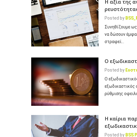
Η αξία της 
ρευστότητα
Posted by
BSS_
Συνηθίζουμε ως
να δώσουν έμφα
στραφεί…
Ο εξωδικαστ
Posted by
Ευστ
Ο εξωδικαστικός
εξωδικαστικός σ
ρύθμισης οφει
Η καίρια πα
εξωδικαστι
Posted by
BSS P