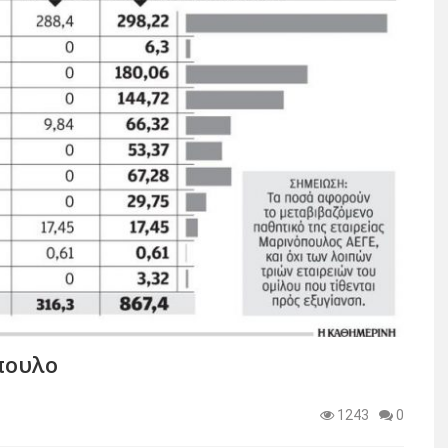
πουλο
1243
0