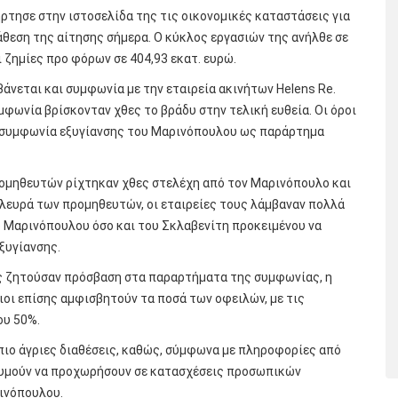
ρτησε στην ιστοσελίδα της τις οικονομικές καταστάσεις για
άθεση της αίτησης σήμερα. Ο κύκλος εργασιών της ανήλθε σε
οι ζημίες προ φόρων σε 404,93 εκατ. ευρώ.
άνεται και συμφωνία με την εταιρεία ακινήτων Helens Re.
φωνία βρίσκονταν χθες το βράδυ στην τελική ευθεία. Οι όροι
η συμφωνία εξυγίανσης του Μαρινόπουλου ως παράρτημα
μηθευτών ρίχτηκαν χθες στελέχη από τον Μαρινόπουλο και
λευρά των προμηθευτών, οι εταιρείες τους λάμβαναν πολλά
 Μαρινόπουλου όσο και του Σκλαβενίτη προκειμένου να
ξυγίανσης.
ώς ζητούσαν πρόσβαση στα παραρτήματα της συμφωνίας, η
ιοι επίσης αμφισβητούν τα ποσά των οφειλών, με τις
ου 50%.
 πιο άγριες διαθέσεις, καθώς, σύμφωνα με πληροφορίες από
ιθυμούν να προχωρήσουν σε κατασχέσεις προσωπικών
ινόπουλου.