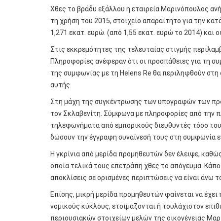
Χθες το βράδυ εξάλλου η εταιρεία Μαρινόπουλος ανή
τη χρήση του 2015, στοιχείο απαραίτητο για την κατ
1,271 εκατ. ευρώ. (από 1,55 εκατ. ευρώ το 2014) και 
Στις εκκρεμότητες της τελευταίας στιγμής περιλαμβ
Πληροφορίες ανέφεραν ότι οι προσπάθειες για τη συμ
της συμφωνίας με τη Helens Re θα περιληφθούν στ
αυτής.
Στη μάχη της συγκέντρωσης των υπογραφών των προ
τον Σκλαβενίτη. Σύμφωνα με πληροφορίες από την π
τηλεφωνήματα από εμπορικούς διευθυντές τόσο του
δώσουν την έγγραφη συναίνεσή τους στη συμφωνία ε
Η γκρίνια από μερίδα προμηθευτών δεν έλειψε, καθ
οποία τελικά τους επετράπη χθες το απόγευμα. Κάπο
αποκλίσεις σε ορισμένες περιπτώσεις να είναι άνω τ
Επίσης, μικρή μερίδα προμηθευτών φαίνεται να έχει
νομικούς κύκλους, ετοιμάζονται ή τουλάχιστον επ
περιουσιακών στοιχείων μελών της οικογένειας Μαρ