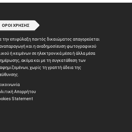
ΌΡΟΙ ΧΡΉΣΗΣ
ε την επιφύλαξη παντός δικαιώματος απαγορεύεται
 αναπαραγωγή και η αναδημοσίευση φωτογραφικού
ικού ή κειμένων σε ηλεκτρονικά μέσα ή άλλα μέσα
νημέρωσης, ακόμα και με τη συγκατάθεση των
ιαφημιζομένων, χωρίς τη γραπτή άδεια της
ιεύθυνσης.
πικοινωνία
ολιτική Απορρήτου
ookies Statement