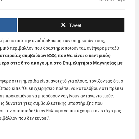
Tweet
ική μέσα από την αναδιάρθρωση των υπηρεσιών τους,
ομικό περιβάλλον που δραστηριοποιούνται, ανέφερε μεταξύ
εταιρείας συμβούλων BSS, που θα είναι ο κεντρικός
μερα στις 6 το απόγευμα στο Επιμελητήριο Μαγνησίας με
έφερε ότι η ημερίδα είναι ανοιχτό για όλους, τονίζοντας ότι ο
Όπως είπε “Οι επιχειρήσεις πρέπει να καταλάβουν ότι πρέπει
, προκειμένου να μπορέσουν να γίνουν ανταγωνιστικές.
τις δυνατότητες συμβουλευτικής υποστήριξης που
αι την απαισιοδοξία αν θέλουμε να πετύχουμε τον στόχο μας
ριβάλλον που δεν ευνοεί”.