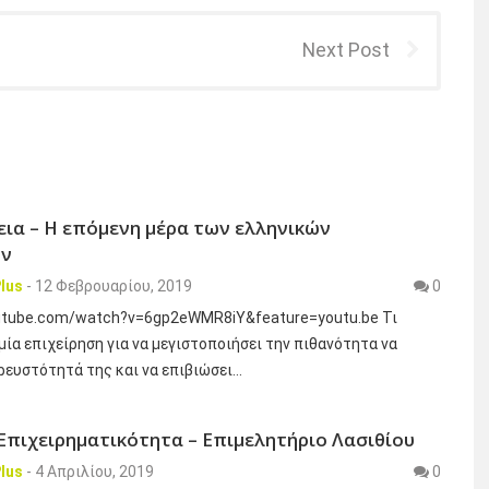
Next Post
εια – Η επόμενη μέρα των ελληνικών
ων
lus
-
12 Φεβρουαρίου, 2019
0
utube.com/watch?v=6gp2eWMR8iY&feature=youtu.be Τι
 μία επιχείρηση για να μεγιστοποιήσει την πιθανότητα να
ρευστότητά της και να επιβιώσει…
Επιχειρηματικότητα – Επιμελητήριο Λασιθίου
lus
-
4 Απριλίου, 2019
0