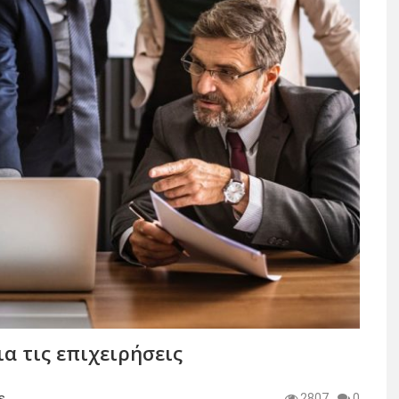
α τις επιχειρήσεις
s
2807
0