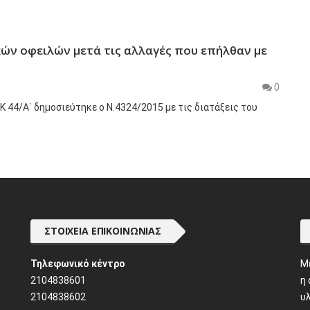
κών οφειλών μετά τις αλλαγές που επήλθαν με
0
 44/Α΄ δημοσιεύτηκε ο Ν.4324/2015 με τις διατάξεις του
ΣΤΟΙΧΕΊΑ ΕΠΙΚΟΙΝΩΝΊΑΣ
Τηλεφωνικό κέντρο
M
2104838601
η
2104838602
υλ