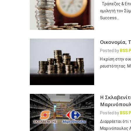
Τράπεζες & Επι
ομιλητή τον Σύμ
Success…
Οικονομία, 
Posted by
BSS P
Η κρίση στην οι
ρευστότητας. Με
Η Σκλαβενίτ
Μαρινόπουλ
Posted by
BSS P
Διαρρέεται ότι 
Μαρινόπουλος Α