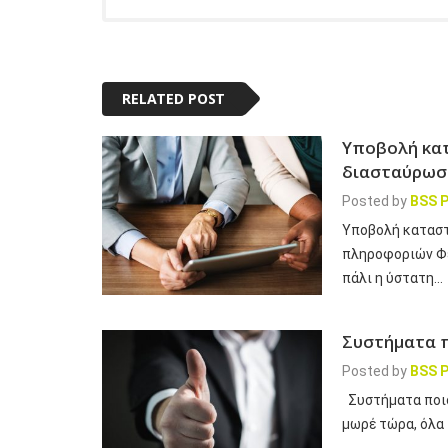
RELATED POST
Υποβολή κα
διασταύρωσ
Posted by
BSS P
Υποβολή καταστ
πληροφοριών Φεβ
πάλι η ύστατη…
Συστήματα 
Posted by
BSS P
Συστήματα ποιό
μωρέ τώρα, όλα 