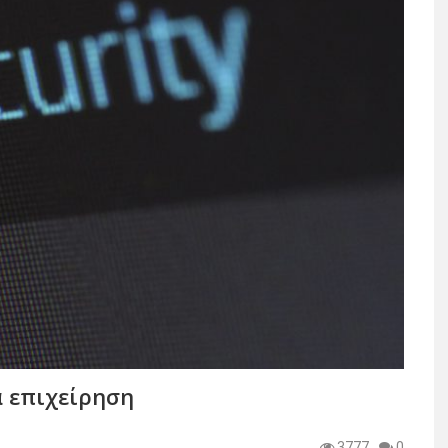
α επιχείρηση
3777
0