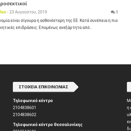
προσεκτικοί
lus
-
23 Αυγούστου, 2019
0
νομία είναι σίγουρα η ασθενέστερη της ΕΕ. Κατά συνέπεια η πιο
ρνητικές επιδράσεις. Επομένως ανεξάρτητα από…
ΣΤΟΙΧΕΊΑ ΕΠΙΚΟΙΝΩΝΊΑΣ
Τηλεφωνικό κέντρο
M
2104838601
η
2104838602
υλ
ε
Τηλεφωνικό κέντρο Θεσσαλονίκης
δ