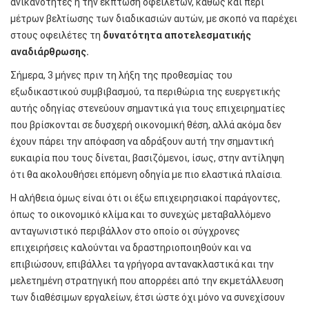
ανικανότητες ή την έκπτωση οφειλετών, καθώς και περί
μέτρων βελτίωσης των διαδικασιών αυτών, με σκοπό να παρέχει
στους οφειλέτες τη
δυνατότητα αποτελεσματικής
αναδιάρθρωσης.
Σήμερα, 3 μήνες πριν τη λήξη της προθεσμίας του
εξωδικαστικού συμβιβασμού, τα περιθώρια της ευεργετικής
αυτής οδηγίας στενεύουν σημαντικά για τους επιχειρηματίες
που βρίσκονται σε δυσχερή οικονομική θέση, αλλά ακόμα δεν
έχουν πάρει την απόφαση να αδράξουν αυτή την σημαντική
ευκαιρία που τους δίνεται, βασιζόμενοι, ίσως, στην αντίληψη
ότι θα ακολουθήσει επόμενη οδηγία με πιο ελαστικά πλαίσια.
Η αλήθεια όμως είναι ότι οι έξω επιχειρησιακοί παράγοντες,
όπως το οικονομικό κλίμα και το συνεχώς μεταβαλλόμενο
ανταγωνιστικό περιβάλλον στο οποίο οι σύγχρονες
επιχειρήσεις καλούνται να δραστηριοποιηθούν και να
επιβιώσουν, επιβάλλει τα γρήγορα αντανακλαστικά και την
μελετημένη στρατηγική που απορρέει από την εκμετάλλευση
των διαθέσιμων εργαλείων, έτσι ώστε όχι μόνο να συνεχίσουν