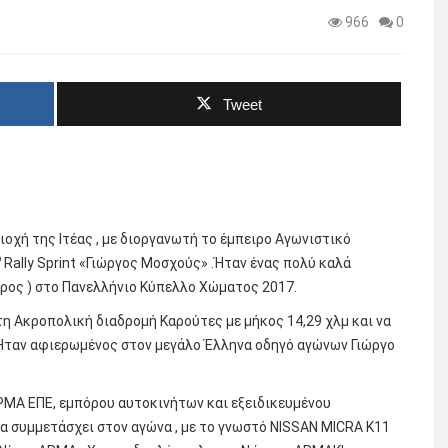
966
0
Tweet
οχή της Ιτέας , με διοργανωτή το έμπειρο Αγωνιστικό
ο
Rally Sprint «Γιώργος Μοσχούς» .Ήταν ένας πολύ καλά
ρος ) στο Πανελλήνιο Κύπελλο Χώματος 2017.
η Ακροπολική διαδρομή Καρούτες με μήκος 14,29 χλμ και να
. ¨Ηταν αφιερωμένος στον μεγάλο Έλληνα οδηγό αγώνων Γιώργο
ΡΜΑ ΕΠΕ, εμπόρου αυτοκινήτων και εξειδικευμένου
να συμμετάσχει στον αγώνα , με το γνωστό NISSAN MICRA K11