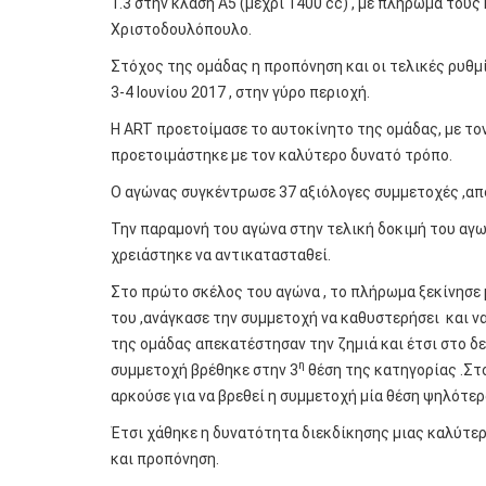
1.3 στην κλάση Α5 (μέχρι 1400 cc) , με πλήρωμα το
Χριστοδουλόπουλο.
Στόχος της ομάδας η προπόνηση και οι τελικές ρυθμ
3-4 Ιουνίου 2017 , στην γύρο περιοχή.
Η ART προετοίμασε το αυτοκίνητο της ομάδας, με το
προετοιμάστηκε με τον καλύτερο δυνατό τρόπο.
Ο αγώνας συγκέντρωσε 37 αξιόλογες συμμετοχές ,από 
Την παραμονή του αγώνα στην τελική δοκιμή του αγω
χρειάστηκε να αντικατασταθεί.
Στο πρώτο σκέλος του αγώνα , το πλήρωμα ξεκίνησε 
του ,ανάγκασε την συμμετοχή να καθυστερήσει και να 
της ομάδας απεκατέστησαν την ζημιά και έτσι στο δε
η
συμμετοχή βρέθηκε στην 3
θέση της κατηγορίας .Στ
αρκούσε για να βρεθεί η συμμετοχή μία θέση ψηλότε
Έτσι χάθηκε η δυνατότητα διεκδίκησης μιας καλύτερ
και προπόνηση.