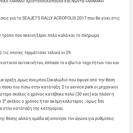
υς Νίκο «ARMA» Χριστοδουλόπουλο και Νώντα «ARMAKI»
ίσεις για το SEAJETS RALLY ACROPOLIS 2017 που θα γίνει στις
ν τρόπο που εκείνη ξέρει πολύ καλά και το πλήρωμα
τις οποίες τερμάτισαν τελικά οι 29.
νιστικού αυτοκινήτου, έσπασε το κιβώτιο ταχυτήτων του και
με όρεξη ,όμως ένα μπουζοκαλώδιο που έφυγε από την θέση
πέσει πιο πίσω στην κατάταξη. Στο service park οι μηχανικοί
ύτερο σκέλος ο χρόνος κατέβηκε πολύ (30 sec) και πλέον η
ο
ο 3
σκέλος ο χρόνος ήταν ακόμη καλύτερος , όμως δεν
ρα στην κατάταξη της κατηγορίας.
ης θέσης αλλά η ομάδα αξιοποίησε τον αγώνα για ρυθμίσεις