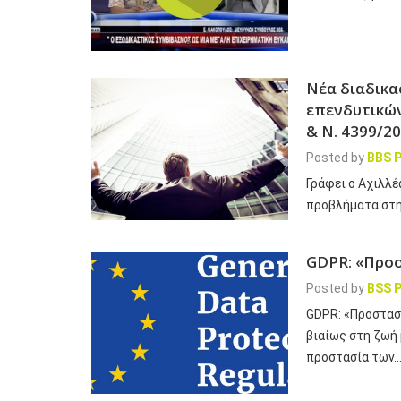
Νέα διαδικα
επενδυτικών
& Ν. 4399/20
Posted by
BBS P
Γράφει ο Αχιλλ
προβλήματα στη
GDPR: «Προ
Posted by
BSS P
GDPR: «Προστασ
βιαίως στη ζωή 
προστασία των