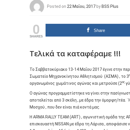
Posted on
22 Μαΐου, 2017
by
BSS Plus
0
Share
SHARES
Τελικά τα καταφέραμε !!!
Το Σαββατοκύριακο 13-14 Μαΐου 2017 έγινε στην περι
Σωματείο Μηχανοκίνητου Αθλητισμού (ΑΣΜΑ) , το 3
ος
οργανωμένος χωμάτινος αγώνας και μετρούσε (2
γύ
Ο αγώνας προγραμματίστηκε να γίνει στην πασίγνωστ
αποτελείται από 3 σκέλη , με έδρα την όμορφη Ιτέα
Μοσχού , που δεν είναι πιά κοντά μας.
Η ARMA RALLY TEAM (ART) , αγωνιστική ομάδα της Α
επισκευαστή NISSAN με έδρα τη Λάρισα , αποφάσισε 