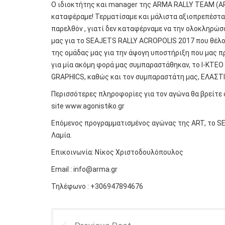
Ο ιδιοκτήτης και manager της ARΜΑ RALLY TEAM (A
καταφέραμε! Τερματίσαμε και μάλιστα αξιοπρεπέστατ
παρελθόν , γιατί δεν καταφέρναμε να την ολοκληρώσ
μας για το SEAJETS RALLY ACROPOLIS 2017 που θέλο
της ομάδας μας για την άψογη υποστήριξη που μας 
για μία ακόμη φορά μας συμπαραστάθηκαν, το Ι-ΚΤΕΟ
GRAPHICS, καθώς και τον συμπαραστάτη μας, ΕΛΑΣΤΙ
Περισσότερες πληροφορίες για τον αγώνα θα βρείτε
site
www.agonistiko.gr
Επόμενος προγραμματισμένος αγώνας της ART, το SEA
Λαμία.
Επικοινωνία: Νίκος Χριστοδουλόπουλος
Email :
info@arma.gr
Τηλέφωνο : +306947894676