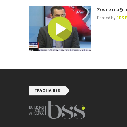
Συνέντευξη κ
Posted by
BSS P
ΓΡΑΦΕΊΑ BSS