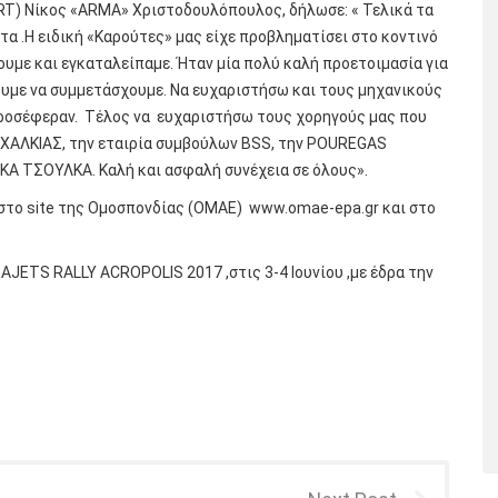
RT) Νίκος «ΑRMA» Χριστοδουλόπουλος, δήλωσε: « Τελικά τα
α .Η ειδική «Καρούτες» μας είχε προβληματίσει στο κοντινό
ουμε και εγκαταλείπαμε. Ήταν μία πολύ καλή προετοιμασία για
υμε να συμμετάσχουμε. Να ευχαριστήσω και τους μηχανικούς
προσέφεραν. Τέλος να ευχαριστήσω τους χορηγούς μας που
 ΧΑΛΚΙΑΣ, την εταιρία συμβούλων
BSS
, την POUREGAS
ΚΑ ΤΣΟΥΛΚΑ. Καλή και ασφαλή συνέχεια σε όλους».
 στο site της Ομοσπονδίας (ΟΜΑΕ)
www.omae-epa.gr
και στο
JETS RALLY ACROPOLIS 2017 ,στις 3-4 Ιουνίου ,με έδρα την