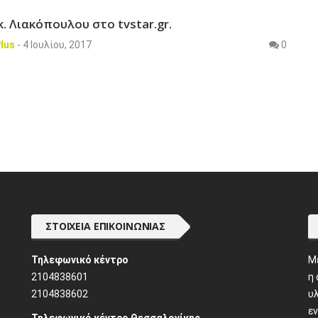
. Λιακόπουλου στο tvstar.gr.
lus
-
4 Ιουλίου, 2017
0
ΣΤΟΙΧΕΊΑ ΕΠΙΚΟΙΝΩΝΊΑΣ
Τηλεφωνικό κέντρο
M
2104838601
η
2104838602
υλ
ε