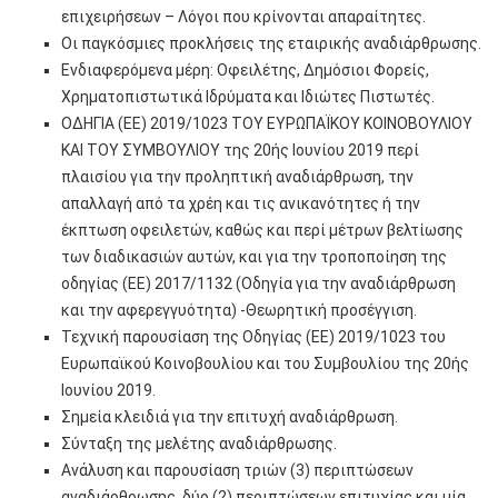
επιχειρήσεων – Λόγοι που κρίνονται απαραίτητες.
Οι παγκόσμιες προκλήσεις της εταιρικής αναδιάρθρωσης.
Ενδιαφερόμενα μέρη: Οφειλέτης, Δημόσιοι Φορείς,
Χρηματοπιστωτικά Ιδρύματα και Ιδιώτες Πιστωτές.
ΟΔΗΓΙΑ (ΕΕ) 2019/1023 ΤΟΥ ΕΥΡΩΠΑΪΚΟΥ ΚΟΙΝΟΒΟΥΛΙΟΥ
ΚΑΙ ΤΟΥ ΣΥΜΒΟΥΛΙΟΥ της 20ής Ιουνίου 2019 περί
πλαισίου για την προληπτική αναδιάρθρωση, την
απαλλαγή από τα χρέη και τις ανικανότητες ή την
έκπτωση οφειλετών, καθώς και περί μέτρων βελτίωσης
των διαδικασιών αυτών, και για την τροποποίηση της
οδηγίας (ΕΕ) 2017/1132 (Οδηγία για την αναδιάρθρωση
και την αφερεγγυότητα) -Θεωρητική προσέγγιση.
Τεχνική παρουσίαση της Οδηγίας (ΕΕ) 2019/1023 του
Ευρωπαϊκού Κοινοβουλίου και του Συμβουλίου της 20ής
Ιουνίου 2019.
Σημεία κλειδιά για την επιτυχή αναδιάρθρωση.
Σύνταξη της μελέτης αναδιάρθρωσης.
Ανάλυση και παρουσίαση τριών (3) περιπτώσεων
αναδιάρθρωσης, δύο (2) περιπτώσεων επιτυχίας και μία