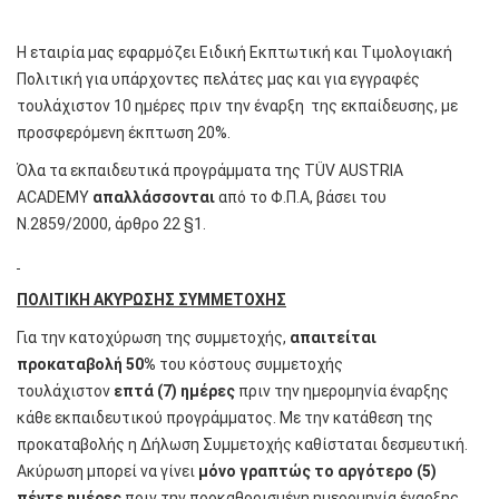
Η εταιρία μας εφαρμόζει Ειδική Εκπτωτική και Τιμολογιακή
Πολιτική για υπάρχοντες πελάτες μας και για εγγραφές
τουλάχιστον 10 ημέρες πριν την έναρξη της εκπαίδευσης, με
προσφερόμενη έκπτωση 20%.
Όλα τα εκπαιδευτικά προγράμματα της TÜV AUSTRIA
ACADEMY
απαλλάσσονται
από το Φ.Π.Α, βάσει του
Ν.2859/2000, άρθρο 22 §1.
ΠΟΛΙΤΙΚΗ ΑΚΥΡΩΣΗΣ ΣΥΜΜΕΤΟΧΗΣ
Για την κατοχύρωση της συμμετοχής,
απαιτείται
προκαταβολή 50%
του κόστους συμμετοχής
τουλάχιστον
επτά (7) ημέρες
πριν την ημερομηνία έναρξης
κάθε εκπαιδευτικού προγράμματος. Με την κατάθεση της
προκαταβολής η Δήλωση Συμμετοχής καθίσταται δεσμευτική.
Ακύρωση μπορεί να γίνει
μόνο γραπτώς το αργότερο (5)
πέντε ημέρες
πριν την προκαθορισμένη ημερομηνία έναρξης.