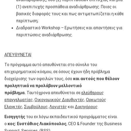
(1) ανεπιτυχής προσπάθεια αναδιάρθρωσης. Ποιες οι
βασικές διαφορές τους και πως αντιμετωπίζεται η κάθε
περίπτωση;
Διαδραστικό Workshop – Ερωτήσεις και απαντήσεις για
περιπτώσεις αναδιάρθρωσης.
ΑΠΕΥΘΥΝΕΤΑΙ
Το πρόγραμμα αυτό απευθύνεται στο σύνολο του
επιχειρηματικού κόσμου, σε όσους έχουν ήδη πρόβλημα
διαχείρισης των οφειλών τους, όσο
και αυτούς που θέλουν
προληπτικά να προλάβουν μελλοντικό
πρόβλημα.
Ταυτόχρονα απευθύνεται σε
ελεύθερους
επαγγελματίες
,
Οικονομικούς Διευθυντές
,
Ορκωτούς
Ελεγκτές
,
Συμβούλους
,
Λογιστές
και
Δικηγόρους
.
Εισηγητής
του εν λόγω εκπαιδευτικού προγράμματος είναι
ο
κος: Ευστάθιος Λιακόπουλος
, CEO & Founder της Business
Support Services (BSS).