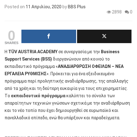
Posted on
11 Απριλίου, 2020
by
BBS Plus
2898
0
0
SHARES
H
T
Ü
V
AUSTRIA
ACADEMY
σε συνεργασία με την
Business
Support
Services
(
BSS
)
διοργανώνουν από κοινού το
εκπαιδευτικό πρόγραμμα «
ΑΝΑΔΙΑΡΘΡΩΣΗ ΟΦΕΙΛΩΝ – ΝΕΑ
ΕΡΓΑΛΕΙΑ ΡΥΘΜΙΣΗΣ
». Πρόκειται για ένα εξειδικευμένο
πρόγραμμα περί προληπτικής αναδιάρθρωσης, της απαλλαγής
από τα χρέη και τη δεύτερη ευκαιρία για τους επιχειρηματίες.
Tο
εκπαιδευτικό πρόγραμμα
καλύπτει το σύνολο των
απαραίτητων τεχνικών γνώσεων σχετικά με την αναδιάρθρωση
και το νέο τοπίο που έχει δημιουργηθεί σε ευρωπαϊκό και
πανελλαδικό επίπεδο, ενώ θα υπάρξουν και παραδείγματα.