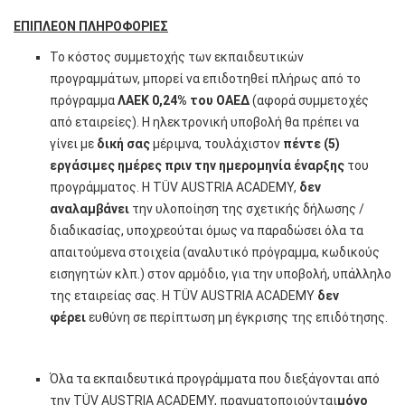
ΕΠΙΠΛΕΟΝ ΠΛΗΡΟΦΟΡΙΕΣ
Το κόστος συμμετοχής των εκπαιδευτικών
προγραμμάτων, μπορεί να επιδοτηθεί πλήρως από το
πρόγραμμα
ΛΑΕΚ 0,24% του ΟΑΕΔ
(αφορά συμμετοχές
από εταιρείες). Η ηλεκτρονική υποβολή θα πρέπει να
γίνει με
δική σας
μέριμνα, τουλάχιστον
πέντε (5)
εργάσιμες ημέρες
πριν την ημερομηνία έναρξης
του
προγράμματος. Η TÜV AUSTRIA ACADEMY,
δεν
αναλαμβάνει
την υλοποίηση της σχετικής δήλωσης /
διαδικασίας, υποχρεούται όμως να παραδώσει όλα τα
απαιτούμενα στοιχεία (αναλυτικό πρόγραμμα, κωδικούς
εισηγητών κλπ.) στον αρμόδιο, για την υποβολή, υπάλληλο
της εταιρείας σας. Η TÜV AUSTRIA ACADEMY
δεν
φέρει
ευθύνη σε περίπτωση μη έγκρισης της επιδότησης.
Όλα τα εκπαιδευτικά προγράμματα που διεξάγονται από
την TÜV AUSTRIA ACADEMY, πραγματοποιούνται
μόνο