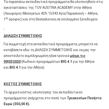
Τα παραπάνω εκπαιδευτικά προγράμματα θα υλοποιηθούν στις
εγκαταστάσεις της TÜV AUSTRIA ACADEMY στην Αθήνα
(Λεωφόρος Μεσογείων 429, 15343 Αγία Παρασκευή – Αθήνα,
ος
1
όροφος) και στη Θεσσαλονίκη σε επιλεγμένο ξενοδοχείο.
ΔΗΛΩΣΗ ΣΥΜΜΕΤΟΧΗΣ
Για συμμετοχή στα εκπαιδευτικά προγράμματα, μπορείτε να
κατεβάσετε εδώ τη
ΔΗΛΩΣΗ ΣΥΜΜΕΤΟΧΗΣ
και να μας την
αποστείλετε συμπληρωμένη ηλεκτρονικά
μέχρι τις
09|03|2020
(Κωδικοί προγραμμάτων
ΒΙΟ.4.1
για την Αθήνα
και
ΒΙΟ.4.1
για την Αθήνα).
ΚΟΣΤΟΣ ΣΥΜΜΕΤΟΧΗΣ
To αρχικό κόστος υλοποίησης του εκπαιδευτικού
προγράμματος ανέρχεται στο ποσό των
Τριακοσίων Πενήντα
Ευρώ
(
350,00
€).