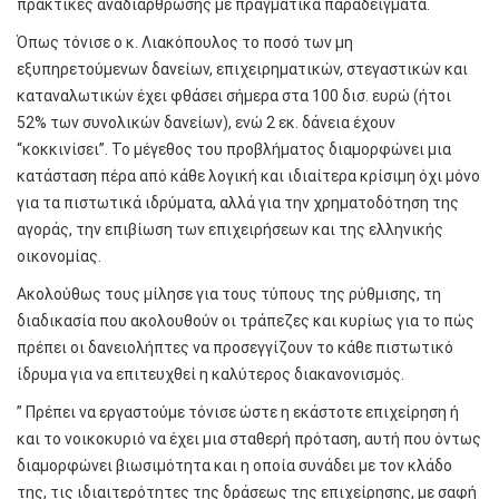
πρακτικές αναδιάρθρωσης με πραγματικά παραδείγματα.
Όπως τόνισε ο κ. Λιακόπουλος το ποσό των μη
εξυπηρετούμενων δανείων, επιχειρηματικών, στεγαστικών και
καταναλωτικών έχει φθάσει σήμερα στα 100 δισ. ευρώ (ήτοι
52% των συνολικών δανείων), ενώ 2 εκ. δάνεια έχουν
“κοκκινίσει”. Το μέγεθος του προβλήματος διαμορφώνει μια
κατάσταση πέρα από κάθε λογική και ιδιαίτερα κρίσιμη όχι μόνο
για τα πιστωτικά ιδρύματα, αλλά για την χρηματοδότηση της
αγοράς, την επιβίωση των επιχειρήσεων και της ελληνικής
οικονομίας.
Ακολούθως τους μίλησε για τους τύπους της ρύθμισης, τη
διαδικασία που ακολουθούν οι τράπεζες και κυρίως για το πώς
πρέπει οι δανειολήπτες να προσεγγίζουν το κάθε πιστωτικό
ίδρυμα για να επιτευχθεί η καλύτερος διακανονισμός.
” Πρέπει να εργαστούμε τόνισε ώστε η εκάστοτε επιχείρηση ή
και το νοικοκυριό να έχει μια σταθερή πρόταση, αυτή που όντως
διαμορφώνει βιωσιμότητα και η οποία συνάδει με τον κλάδο
της, τις ιδιαιτερότητες της δράσεως της επιχείρησης, με σαφή