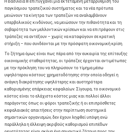
Η Βασιλεία ΙΙΙ επιτυγχάνει μια εκτεταμένη μεταρρύθμιση του
παγκόσμιου τραπεζικού συστήματος και τα νέα πρότυπα
μειώνουν τα κίνητρα των τραπεζών να αναλαμβάνουν
υπερβολικούς κινδύνους, να μειώσουν την πιθανότητα και τη
σοβαρότητα των μελλοντικών κρίσεων και να επιτρέψουν στις
τράπεζες να αντέξουν – χωρίς να καταφύγουν σε κρατική
στήριξη – που συνδέονται με την πρόσφατη οικονομική κρίση.
Το ζήτημα όμως είναι πως πέρα από την ευκαιρία της επίτευξης
οικονομικής σταθερότητας, οι τράπεζες έρχονται αντιμέτωπες
με την πρόκληση του να πληρώσουν το τίμημα μέσω
υψηλότερου κόστους χρηματοδότησης στην οποία οδηγεί η
ανάγκη διακράτησης υψηλότερης και αυστηρότερα
καθορισμένης επάρκειας κεφαλαίων. Σίγουρα, το οικονομικό
κόστος είναι το ελάχιστο κόστος μιας και πολλοί άλλοι
παράγοντες όπως οι φόροι τραπεζικής ή οι επιπρόσθετες
κεφαλαιακές απαιτήσεις στην περίπτωση συστημικά
σημαντικών οργανισμών, δεν έχουν ληφθεί υπόψη ενώ
παράλληλα η έλλειψη ακριβούς καθορισμού επιπέδων
ρευστότητας είναι ακόμη ένα σημαντικό ζήτημα προς την