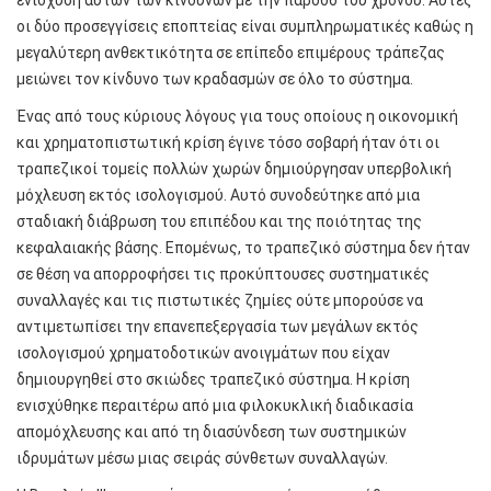
οι δύο προσεγγίσεις εποπτείας είναι συμπληρωματικές καθώς η
μεγαλύτερη ανθεκτικότητα σε επίπεδο επιμέρους τράπεζας
μειώνει τον κίνδυνο των κραδασμών σε όλο το σύστημα.
Ένας από τους κύριους λόγους για τους οποίους η οικονομική
και χρηματοπιστωτική κρίση έγινε τόσο σοβαρή ήταν ότι οι
τραπεζικοί τομείς πολλών χωρών δημιούργησαν υπερβολική
μόχλευση εκτός ισολογισμού. Αυτό συνοδεύτηκε από μια
σταδιακή διάβρωση του επιπέδου και της ποιότητας της
κεφαλαιακής βάσης. Επομένως, το τραπεζικό σύστημα δεν ήταν
σε θέση να απορροφήσει τις προκύπτουσες συστηματικές
συναλλαγές και τις πιστωτικές ζημίες ούτε μπορούσε να
αντιμετωπίσει την επανεπεξεργασία των μεγάλων εκτός
ισολογισμού χρηματοδοτικών ανοιγμάτων που είχαν
δημιουργηθεί στο σκιώδες τραπεζικό σύστημα. Η κρίση
ενισχύθηκε περαιτέρω από μια φιλοκυκλική διαδικασία
απομόχλευσης και από τη διασύνδεση των συστημικών
ιδρυμάτων μέσω μιας σειράς σύνθετων συναλλαγών.