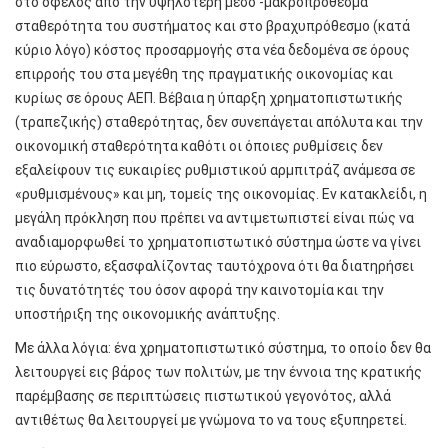
στο όφελος από την υψηλότερη μέσο -μακροπρόθεσμα
σταθερότητα του συστήματος και στο βραχυπρόθεσμο (κατά
κύριο λόγο) κόστος προσαρμογής στα νέα δεδομένα σε όρους
επιρροής του στα μεγέθη της πραγματικής οικονομίας και
κυρίως σε όρους ΑΕΠ. Βέβαια η ύπαρξη χρηματοπιστωτικής
(τραπεζικής) σταθερότητας, δεν συνεπάγεται απόλυτα και την
οικονομική σταθερότητα καθότι οι όποιες ρυθμίσεις δεν
εξαλείφουν τις ευκαιρίες ρυθμιστικού αρμπιτράζ ανάμεσα σε
«ρυθμισμένους» και μη, τομείς της οικονομίας. Εν κατακλείδι, η
μεγάλη πρόκληση που πρέπει να αντιμετωπιστεί είναι πώς να
αναδιαμορφωθεί το χρηματοπιστωτικό σύστημα ώστε να γίνει
πιο εύρωστο, εξασφαλίζοντας ταυτόχρονα ότι θα διατηρήσει
τις δυνατότητές του όσον αφορά την καινοτομία και την
υποστήριξη της οικονομικής ανάπτυξης.
Με άλλα λόγια: ένα χρηματοπιστωτικό σύστημα, το οποίο δεν θα
λειτουργεί εις βάρος των πολιτών, με την έννοια της κρατικής
παρέμβασης σε περιπτώσεις πιστωτικού γεγονότος, αλλά
αντιθέτως θα λειτουργεί με γνώμονα το να τους εξυπηρετεί.