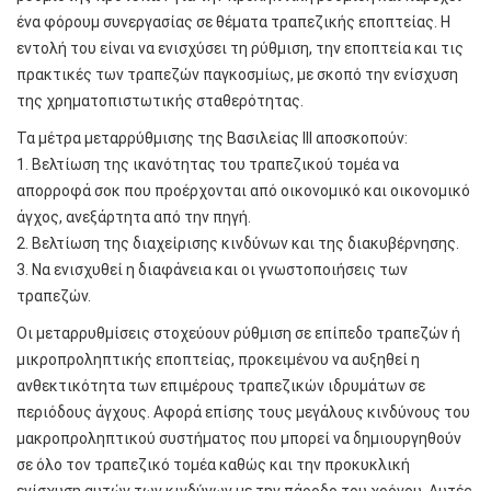
ένα φόρουμ συνεργασίας σε θέματα τραπεζικής εποπτείας. Η
εντολή του είναι να ενισχύσει τη ρύθμιση, την εποπτεία και τις
πρακτικές των τραπεζών παγκοσμίως, με σκοπό την ενίσχυση
της χρηματοπιστωτικής σταθερότητας.
Τα μέτρα μεταρρύθμισης της Βασιλείας ΙΙΙ αποσκοπούν:
1. Βελτίωση της ικανότητας του τραπεζικού τομέα να
απορροφά σοκ που προέρχονται από οικονομικό και οικονομικό
άγχος, ανεξάρτητα από την πηγή.
2. Βελτίωση της διαχείρισης κινδύνων και της διακυβέρνησης.
3. Να ενισχυθεί η διαφάνεια και οι γνωστοποιήσεις των
τραπεζών.
Οι μεταρρυθμίσεις στοχεύουν ρύθμιση σε επίπεδο τραπεζών ή
μικροπροληπτικής εποπτείας, προκειμένου να αυξηθεί η
ανθεκτικότητα των επιμέρους τραπεζικών ιδρυμάτων σε
περιόδους άγχους. Αφορά επίσης τους μεγάλους κινδύνους του
μακροπροληπτικού συστήματος που μπορεί να δημιουργηθούν
σε όλο τον τραπεζικό τομέα καθώς και την προκυκλική
ενίσχυση αυτών των κινδύνων με την πάροδο του χρόνου. Αυτές