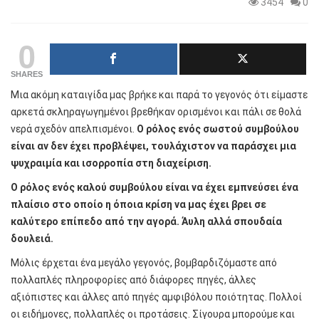
3454
0
0
SHARES
Μια ακόμη καταιγίδα μας βρήκε και παρά το γεγονός ότι είμαστε
αρκετά σκληραγωγημένοι βρεθήκαν ορισμένοι και πάλι σε θολά
νερά σχεδόν απελπισμένοι.
Ο ρόλος ενός σωστού συμβούλου
είναι αν δεν έχει προβλέψει, τουλάχιστον να παράσχει μια
ψυχραιμία και ισορροπία στη διαχείριση.
Ο ρόλος ενός καλού συμβούλου είναι να έχει εμπνεύσει ένα
πλαίσιο στο οποίο η όποια κρίση να μας έχει βρει σε
καλύτερο επίπεδο από την αγορά. Άυλη αλλά σπουδαία
δουλειά.
Μόλις έρχεται ένα μεγάλο γεγονός, βομβαρδιζόμαστε από
πολλαπλές πληροφορίες από διάφορες πηγές, άλλες
αξιόπιστες και άλλες από πηγές αμφιβόλου ποιότητας. Πολλοί
οι ειδήμονες, πολλαπλές οι προτάσεις. Σίγουρα μπορούμε και