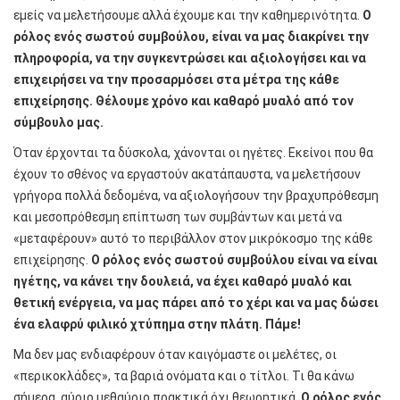
εμείς να μελετήσουμε αλλά έχουμε και την καθημερινότητα.
Ο
ρόλος ενός σωστού συμβούλου, είναι να μας διακρίνει την
πληροφορία, να την συγκεντρώσει και αξιολογήσει και να
επιχειρήσει να την προσαρμόσει στα μέτρα της κάθε
επιχείρησης. Θέλουμε χρόνο και καθαρό μυαλό από τον
σύμβουλο μας.
Όταν έρχονται τα δύσκολα, χάνονται οι ηγέτες. Εκείνοι που θα
έχουν το σθένος να εργαστούν ακατάπαυστα, να μελετήσουν
γρήγορα πολλά δεδομένα, να αξιολογήσουν την βραχυπρόθεσμη
και μεσοπρόθεσμη επίπτωση των συμβάντων και μετά να
«μεταφέρουν» αυτό το περιβάλλον στον μικρόκοσμο της κάθε
επιχείρησης.
Ο ρόλος ενός σωστού συμβούλου είναι να είναι
ηγέτης, να κάνει την δουλειά, να έχει καθαρό μυαλό και
θετική ενέργεια, να μας πάρει από το χέρι και να μας δώσει
ένα ελαφρύ φιλικό χτύπημα στην πλάτη. Πάμε!
Μα δεν μας ενδιαφέρουν όταν καιγόμαστε οι μελέτες, οι
«περικοκλάδες», τα βαριά ονόματα και ο τίτλοι. Τι θα κάνω
σήμερα, αύριο μεθαύριο πρακτικά όχι θεωρητικά.
Ο ρόλος ενός