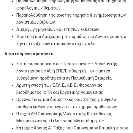
Παρακολούθηση φορολογικής νομοθεσίας και διαχείριση
φορολογικών θεμάτων
Παρακολούθηση της σωστής τήρησης & ενημέρωσης των
λογιστικών βιβλίων
Διεξαγωγή μηνιαίων και ετησίων εκθέσεων
Διοίκηση και διαχείριση της ομάδας του Λογιστηρίου για
την επίτευξη των εταιρικών στόχων, κλπ.
Απαιτούμενα προσόντα:
5 ετής προϋπηρεσία ως Προϊστάμενος – Διευθυντής
λογιστηρίου σε ΑΕ ή ΕΠΕ/Επιθυμητή – εκτιμητέα
ενδεχόμενη προϋπηρεσία σε Πολυεθνική Εταιρεία.
Άριστη γνώση των Ε.Γ.Λ.Σ., Κ.Β.Σ., Φορολογίας
Εισοδήματος, ΦΠΑ και Εργατικής νομοθεσίας.
Οργανωτικές και διοικητικές ικανότητες, με υψηλό
αίσθημα ευθύνης απέναντι στην τήρηση προθεσμιών.
Πτυχίο ΑΕΙ Οικονομικής/Λογιστικής Κατεύθυνσης.
Μεταπτυχιακός τίτλος σπουδών επιθυμητός.
Κάτοχος Άδειας Α΄ Τάξης του Οικονομικού Επιμελητηρίου